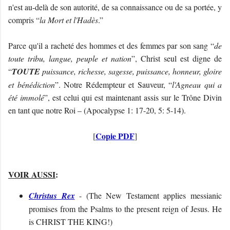
n'est au-delà de son autorité, de sa connaissance ou de sa portée, y
compris “
la Mort et l'Hadès
.”
Parce qu'il a racheté des hommes et des femmes par son sang “
de
toute tribu, langue, peuple et nation
”, Christ seul est digne de
“
TOUTE
puissance, richesse, sagesse, puissance, honneur, gloire
et bénédiction
”. Notre Rédempteur et Sauveur, “
l'Agneau qui a
été immolé
”, est celui qui est maintenant assis sur le Trône Divin
en tant que notre Roi – (Apocalypse 1: 17-20, 5: 5-14).
Copie PDF
[
]
VOIR AUSSI
:
Christus Rex
- (
The New Testament applies messianic
promises from the Psalms to the present reign of Jesus. He
is CHRIST THE KING
!
)