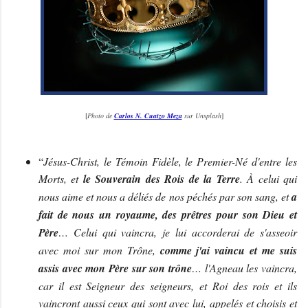
[
Photo de
Carlos N. Cuatzo Meza
sur Unsplash
]
“
Jésus-Christ, le Témoin Fidèle, le Premier-Né d'entre les
Morts, et
le Souverain des Rois de la Terre
. À celui qui
nous aime et nous a déliés de nos péchés par son sang, et
a
fait de nous un royaume, des prêtres pour son Dieu et
Père
… Celui qui vaincra, je lui accorderai de s'asseoir
avec moi sur mon Trône,
comme j'ai vaincu et me suis
assis avec mon Père sur son trône
… l'Agneau les vaincra,
car il est Seigneur des seigneurs, et Roi des rois et ils
vaincront aussi ceux qui sont avec lui, appelés et choisis et