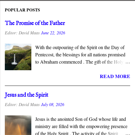
POPULAR POSTS
The Promise of the Father
Editor:
David Maas
June 22, 2026
With the outpouring of the Spirit on the Day of
Pentecost, the blessings for all nations promised
to Abraham commenced . The gift of the Holy
Spirit is described as “the promise of the Father”
READ MORE
in the New Testament, which connects this gift to
the Abrahamic covenant. The promises to
Abraham and his seed are fulfilled in the New
Jesus and the Spirit
Covenant inaugurated by the death and
Editor:
David Maas
July 08, 2026
resurrection of Jesus Christ, and the gift of the
Spirit is the guarantee that we will inherit all that
Jesus is the anointed Son of God whose life and
God has promised.
ministry are filled with the empowering presence
of the Holy Spirit . The activity of the Spirit