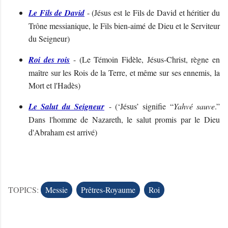
Le Fils de David
- (
Jésus est le Fils de David et héritier du
Trône messianique, le Fils bien-aimé de Dieu et le Serviteur
du Seigneur
)
Roi des rois
- (
Le Témoin Fidèle, Jésus-Christ, règne en
maître sur les Rois de la Terre, et même sur ses ennemis, la
Mort et l'Hadès
)
Le Salut du Seigneur
- (
‘Jésus’ signifie “
Yahvé sauve
.”
Dans l'homme de Nazareth, le salut promis par le Dieu
d'Abraham est arrivé)
TOPICS:
Messie
Prêtres-Royaume
Roi
C