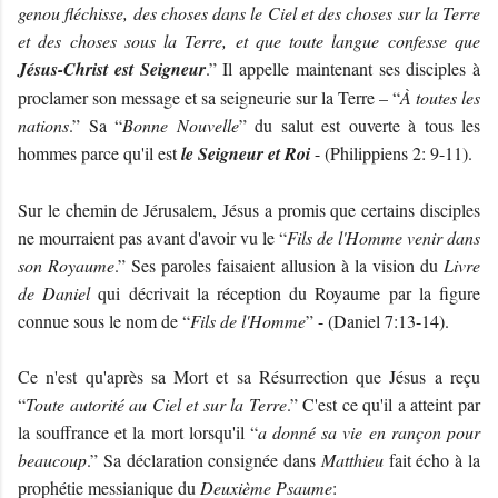
genou fléchisse, des choses dans le Ciel et des choses sur la Terre
et des choses sous la Terre, et que toute langue confesse que
Jésus-Christ est Seigneur
.” Il appelle maintenant ses disciples à
proclamer son message et sa seigneurie sur la Terre – “
À toutes les
nations
.” Sa “
Bonne Nouvelle
” du salut est ouverte à tous les
hommes parce qu'il est
le Seigneur et Roi
- (Philippiens 2: 9-11).
Sur le chemin de Jérusalem, Jésus a promis que certains disciples
ne mourraient pas avant d'avoir vu le “
Fils de l'Homme venir dans
son Royaume
.” Ses paroles faisaient allusion à la vision du
Livre
de Daniel
qui décrivait la réception du Royaume par la figure
connue sous le nom de “
Fils de l'Homme
” - (Daniel 7:13-14).
Ce n'est qu'après sa Mort et sa Résurrection que Jésus a reçu
“
Toute autorité au Ciel et sur la Terre
.” C'est ce qu'il a atteint par
la souffrance et la mort lorsqu'il “
a donné sa vie en rançon pour
beaucoup
.” Sa déclaration consignée dans
Matthieu
fait écho à la
prophétie messianique du
Deuxième Psaume
: