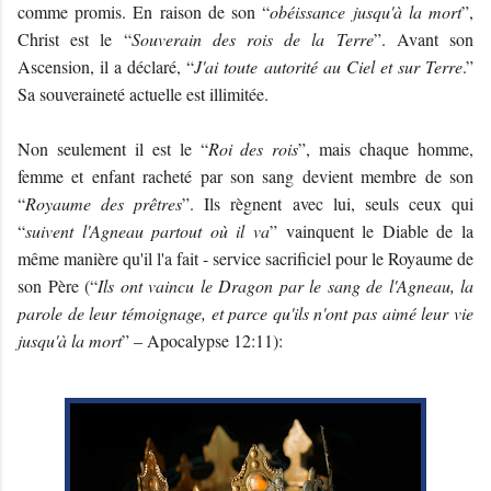
comme promis. En raison de son “
obéissance jusqu'à la mort
”,
Christ est le “
Souverain des rois de la Terre
”. Avant son
Ascension, il a déclaré, “
J'ai toute autorité au Ciel et sur Terre
.”
Sa souveraineté actuelle est illimitée.
Non seulement il est le “
Roi des rois
”, mais chaque homme,
femme et enfant racheté par son sang devient membre de son
“
Royaume des prêtres
”. Ils règnent avec lui, seuls ceux qui
“
suivent l'Agneau partout où il va
” vainquent le Diable de la
même manière qu'il l'a fait - service sacrificiel pour le Royaume de
son Père (“
Ils ont vaincu le Dragon par le sang de l'Agneau, la
parole de leur témoignage, et parce qu'ils n'ont pas aimé leur vie
jusqu'à la mort
” – Apocalypse 12:11):