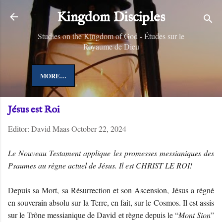
Skip to main content
Kingdom Disciples
Studies on the Kingdom of God - Études sur le
Royaume de Dieu
MORE…
Jésus est Roi
Editor:
David Maas
October 22, 2024
Le Nouveau Testament applique les promesses messianiques des
Psaumes au règne actuel de Jésus. Il est CHRIST LE ROI!
Depuis sa Mort, sa Résurrection et son Ascension, Jésus a régné
en souverain absolu sur la Terre, en fait, sur le Cosmos. Il est assis
sur le Trône messianique de David et règne depuis le “
Mont Sion
”