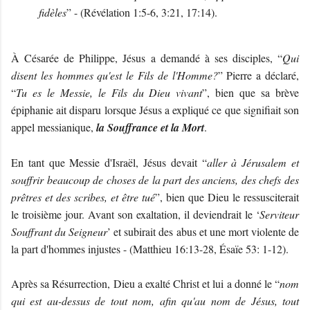
fidèles
” - (Révélation 1:5-6, 3:21, 17:14).
À Césarée de Philippe, Jésus a demandé à ses disciples, “
Qui
disent les hommes qu'est le Fils de l'Homme?
” Pierre a déclaré,
“
Tu es le Messie, le Fils du Dieu vivant
”, bien que sa brève
épiphanie ait disparu lorsque Jésus a expliqué ce que signifiait son
appel messianique,
la Souffrance et la Mort
.
En tant que Messie d'Israël, Jésus devait “
aller à Jérusalem et
souffrir beaucoup de choses de la part des anciens, des chefs des
prêtres et des scribes, et être tué
”, bien que Dieu le ressusciterait
le troisième jour. Avant son exaltation, il deviendrait le ‘
Serviteur
Souffrant du Seigneur
’ et subirait des abus et une mort violente de
la part d'hommes injustes - (Matthieu 16:13-28, Ésaïe 53: 1-12).
Après sa Résurrection, Dieu a exalté Christ et lui a donné le “
nom
qui est au-dessus de tout nom, afin qu'au nom de Jésus, tout