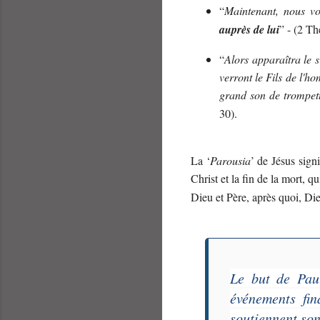
“
Maintenant, nous vou
auprès de lui
” - (2 Th
“
Alors apparaîtra le s
verront le Fils de l'h
grand son de trompet
30).
La ‘
Parousia
’ de Jésus signi
Christ et la fin de la mort, qu
Dieu et Père, après quoi, Die
Le but de Pa
événements fin
soutiennent son