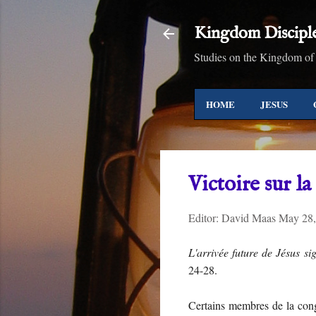
Kingdom Discipl
Studies on the Kingdom of
HOME
JESUS
Victoire sur l
Editor:
David Maas
May 28,
L'arrivée future de Jésus si
24-28.
Certains membres de la congr