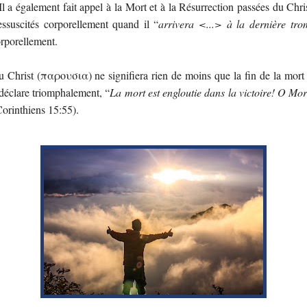
. Il a également fait appel à la Mort et à la Résurrection passées du Ch
essuscités corporellement quand il “
arrivera <...> à la dernière tro
orporellement.
u Christ (παρουσια) ne signifiera rien de moins que la fin de la mort
e déclare triomphalement, “
La mort est engloutie dans la victoire! O Mort
Corinthiens 15:55).