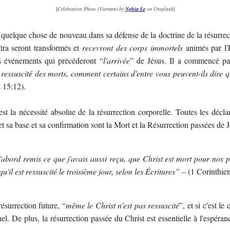
[
Celebration Photo (Vietnam) by
Nghia Le
on Unsplash
]
 quelque chose de nouveau dans sa défense de la doctrine de la résurrec
tra seront transformés et
recevront des corps immortels
animés par l'E
urs événements qui précéderont “
l'arrivée
” de Jésus. Il a commencé par
 ressuscité des morts, comment certains d'entre vous peuvent-ils dire q
s 15:12).
t la nécessité absolue de la résurrection corporelle. Toutes les décl
 et sa base et sa confirmation sont la Mort et la Résurrection passées de
'abord remis ce que j'avais aussi reçu, que Christ est mort pour nos pé
 qu'il est ressuscité le troisième jour, selon les Écritures”
– (1 Corinthien
résurrection future, “
même le Christ n'est pas ressuscité
”, et si c'est le
. De plus, la résurrection passée du Christ est essentielle à l'espéran