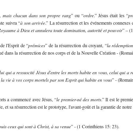
s, mais chacun dans son propre rang
” ou “
ordre
.” Jésus était les “
pr
ste suivra “
à son arrivée
.” La résurrection et les événements connexes 
Royaume à Dieu et annulera toute domination, autorité et pouvoir
” – (
de l'Esprit de “
prémices
” de la résurrection du croyant, “
la rédemption
é dans la résurrection de nos corps et de la Nouvelle Création - (Romai
lui qui a ressuscité Jésus d'entre les morts habite en vous, celui qui a r
 la vie à vos corps mortels par son Esprit qui habite en vous
” - (Romain
morts a commencé avec Jésus, “
le premier-né des morts
.” Il est le prem
ée, et sa résurrection est le prototype, l'avant-goût et la garantie de notre
puis ceux qui sont à Christ, à sa venue
” - (1 Corinthiens 15: 23).