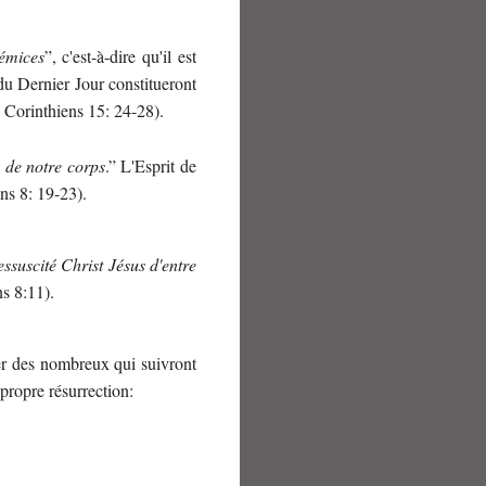
émices
”, c'est-à-dire qu'il est
du Dernier Jour constitueront
1 Corinthiens 15: 24-28).
 de notre corps
.” L'Esprit de
ns 8: 19-23).
essuscité Christ Jésus d'entre
s 8:11).
ier des nombreux qui suivront
 propre résurrection: