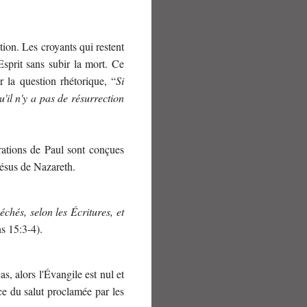
tion. Les croyants qui restent
sprit sans subir la mort. Ce
 la question rhétorique, “
Si
u'il n'y a pas de résurrection
arations de Paul sont conçues
 Jésus de Nazareth.
chés, selon les Écritures, et
s 15:3-4).
 cas, alors l'Évangile est nul et
ce du salut proclamée par les