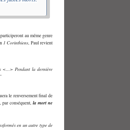
 participeront au même genre
en
1 Corinthiens
, Paul revient
és <…> Pendant la dernière
”
uera le renversement final de
t, par conséquent,
la mort ne
ansformés en un autre type de