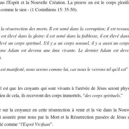
ns l'Esprit et la Nouvelle Création. La preuve en est le corps glor
s comme le sien - (1 Corinthiens 15: 35-50).
la résurrection des morts. Il est semé dans la corruption; il est ressusc
est élevé dans la gloire: il est semé dans la faiblesse, il est élevé dan
levé un corps spirituel. S'il y a un corps sensuel, il y a aussi un corps 
omme Adam est devenu une âme vivante. Le dernier Adam est devenu
.
 est manifesté, nous serons comme lui, car nous le verrons tel qu'il est
”
l est que les croyants qui sont vivants à l'arrivée de Jésus seront phy
ieu de cela, ils recevront des corps immortels, “
des corps spirituels
.”
 sur la croyance en cette résurrection à venir et la vie dans la Nouv
t assurée pour nous par la Mort et la Résurrection passées de Jésus 
ifié comme “
l'Esprit Vivifiant
”.