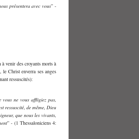
 nous présentera avec vous
” -
n à venir des croyants morts à
, le Christ enverra ses anges
nant ressuscités):
 vous ne vous affligiez pas,
est ressuscité, de même, Dieu
gneur, que nous les vivants,
ment
” - (1 Thessaloniciens 4: