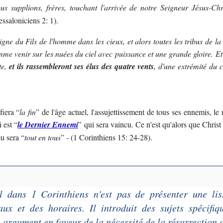
s supplions, frères, touchant l'arrivée de notre Seigneur Jésus-Chr
essaloniciens 2: 1).
igne du Fils de l'homme dans les cieux, et alors toutes les tribus de la 
omme venir sur les nuées du ciel avec puissance et une grande gloire. Et
te,
et ils rassembleront ses élus des quatre vents
, d'une extrémité du c
fiera “
la fin
” de l'âge actuel, l'assujettissement de tous ses ennemis, l
i est “
le Dernier Ennemi
” qui sera vaincu. Ce n'est qu'alors que Christ
u sera “
tout en tous
” - (1 Corinthiens 15: 24-28).
ul dans
1 Corinthiens
n'est pas de présenter une list
aux et des horaires. Il introduit des sujets spécifiq
 argument en faveur de la nécessité de la résurrection d