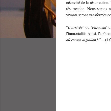
nécessité de la résurrection
résurrection. Nous serons r
vivants seront transformés c
“
L‘arrivée
” ou ‘
Parousia
’ d
l'immortalité. Ainsi, l'apôtr
où est ton aiguillon?!
” – (1 