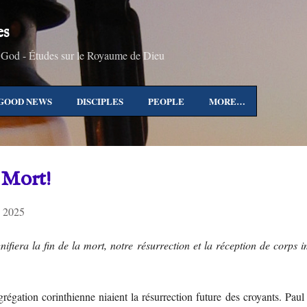
Skip to main content
es
 God - Études sur le Royaume de Dieu
GOOD NEWS
DISCIPLES
PEOPLE
MORE…
a Mort!
 2025
gnifiera la fin de la mort, notre résurrection et la réception de corps 
égation corinthienne niaient la résurrection future des croyants. Paul 