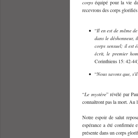
corps
équipé pour la vie da
recevrons des corps glorifié
“
Il en est de même de 
dans le déshonneur, il 
corps sensuel; il est é
écrit, le premier h
Corinthiens 15: 42-44)
“
Nous savons que, s'il
“
Le mystère
” révélé par Pau
connaîtront pas la mort. Au l
Notre espoir de salut repose
espérance a été confirmée e
présente dans un corps glor