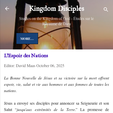
Skip to main content
Kingdom Disciples
Studies on the Kingdom of God - Études sur le
Royaume de Dieu
MORE…
L'Espoir des Nations
Editor:
David Maas
October 06, 2025
La Bonne Nouvelle de Jésus et sa victoire sur la mort offrent
espoir, vie, salut et vie aux hommes et aux femmes de toutes les
nations
.
Jésus a envoyé ses disciples pour annoncer sa Seigneurie et son
Salut “
jusqu'aux extrémités de la Terre
.” La promesse de