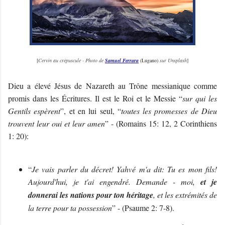
[
Cervin au crépuscule - Photo de
Samuel Ferrara
(Lugano)
sur Unsplash
]
Dieu a élevé Jésus de Nazareth au Trône messianique comme
promis dans les Écritures. Il est le Roi et le Messie “
sur qui les
Gentils espèrent
”, et en lui seul, “
toutes les promesses de Dieu
trouvent leur oui et leur amen
” - (Romains 15: 12, 2 Corinthiens
1: 20):
“
Je vais parler du décret! Yahvé m'a dit: Tu es mon fils!
Aujourd'hui, je t'ai engendré. Demande - moi,
et je
donnerai les nations pour ton héritage
, et les extrémités de
la terre pour ta possession
” - (Psaume 2: 7-8).