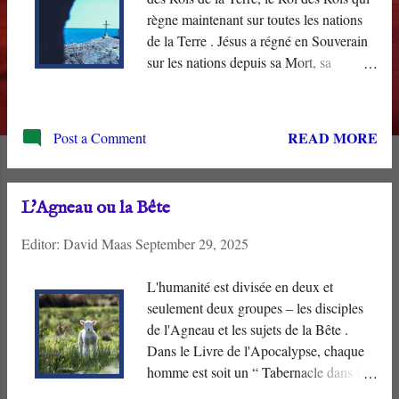
règne maintenant sur toutes les nations
de la Terre . Jésus a régné en Souverain
sur les nations depuis sa Mort, sa
Résurrection et son Ascension. Même
maintenant, il est assis sur le trône de
David à la droite de Dieu. En raison de
READ MORE
Post a Comment
son “ obéissance jusqu'à la mort ”, Dieu
l'a nommé “ le Souverain des rois de la
Terre ”. Il est le seul véritable empereur,
L'Agneau ou la Bête
et l'hégémonie mondiale n'appartient
qu'à lui. Tous les autres pouvoirs
Editor:
David Maas
September 29, 2025
politiques lui sont subordonnés.
L'humanité est divisée en deux et
seulement deux groupes – les disciples
de l'Agneau et les sujets de la Bête .
Dans le Livre de l'Apocalypse, chaque
homme est soit un “ Tabernacle dans le
Ciel ”, soit un “ Habitant de la Terre ”.