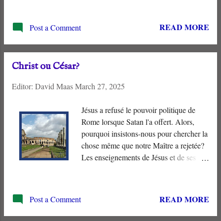
Les termes ne sont ni géographiques ni
spatiaux. Ils identifient quel Maître nous
READ MORE
Post a Comment
servons. Les hommes appartiennent soit
au “ Ciel ”, soit à la “ Terre ”. Ceux qui
suivent l'Agneau, “ Tabernacle dans le
Christ ou César?
Ciel .” “ Les Habitants de la Terre ” se
soumettent au “ Dragon ” et à sa “ Bête
Editor:
David Maas
March 27, 2025
”, et sont donc destinés à un sort
horrible.
Jésus a refusé le pouvoir politique de
Rome lorsque Satan l'a offert. Alors,
pourquoi insistons-nous pour chercher la
chose même que notre Maître a rejetée?
Les enseignements de Jésus et de ses
apôtres appellent les chrétiens à ne pas
être “ sous un joug inégal ” avec ce
monde et ses valeurs. Ce dont l'humanité
READ MORE
Post a Comment
a besoin, c'est de la Bonne Nouvelle du
Royaume de Dieu et du salut fourni par