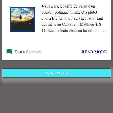
Jésus a rejeté l'offre de Satan d'un
pouvoir politique illimité et a plutôt
choisi le chemin du Serviteur souffrant
qui mène au Calvaire - Matthieu 4: 8-
11. Satan a tenté Jésus en lui offrant le
pouvoir politique sur “ tous les royaumes
du monde .” Le Messie d'Israël a refusé
cette offre séduisante et politiquement
READ MORE
Post a Comment
pragmatique . Au lieu de cela, il s'est
soumis à la voie du ‘ Serviteur souffrant
de Yahvé ’, qui s'est terminée par sa mort
inévitable sur la Croix romaine.
MORE POSTS