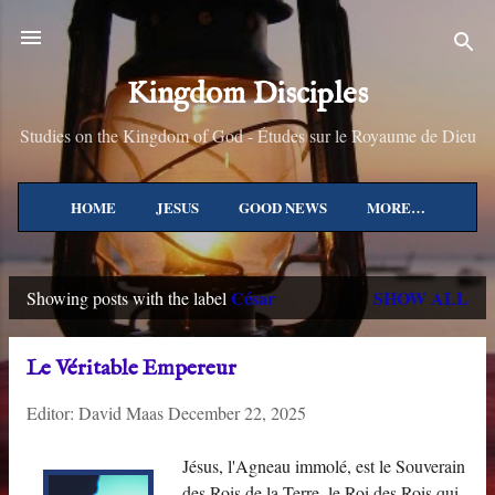
Skip to main content
Kingdom Disciples
Studies on the Kingdom of God - Études sur le Royaume de Dieu
HOME
JESUS
GOOD NEWS
MORE…
César
SHOW ALL
Showing posts with the label
P
o
Le Véritable Empereur
s
Editor:
David Maas
December 22, 2025
t
s
Jésus, l'Agneau immolé, est le Souverain
des Rois de la Terre, le Roi des Rois qui