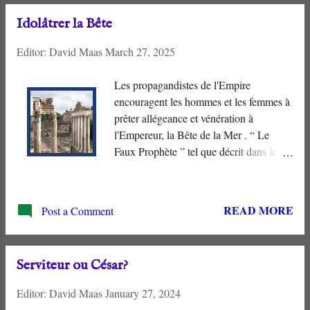
Jésus-Christ. Puisque les “ formes ” de
Idolâtrer la Bête
cet âge actuel “ disparaissent ”, l'Église
devrait-elle cesser de gaspiller ses efforts
Editor:
David Maas
March 27, 2025
à “ travailler pour la viande qui périt ”?
Les propagandistes de l'Empire
encouragent les hommes et les femmes à
prêter allégeance et vénération à
l'Empereur, la Bête de la Mer . “ Le
Faux Prophète ” tel que décrit dans le
Livre de l'Apocalypse utilise le
symbolisme religieux et le contrôle
économique pour persuader les habitants
READ MORE
Post a Comment
de l'Empire de payer un tribut au Trône
impérial. Que ce trompeur utilise la force
ou la persuasion, le but est le même. Les
Serviteur ou César?
hommes qui refusent d'adorer la “ Bête
de la Mer ” sont exclus de l'activité
Editor:
David Maas
January 27, 2024
économique et appauvris.