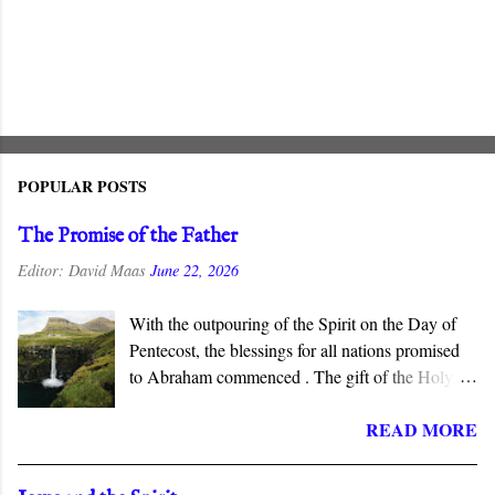
POPULAR POSTS
The Promise of the Father
Editor:
David Maas
June 22, 2026
With the outpouring of the Spirit on the Day of
Pentecost, the blessings for all nations promised
to Abraham commenced . The gift of the Holy
Spirit is described as “the promise of the Father”
READ MORE
in the New Testament, which connects this gift to
the Abrahamic covenant. The promises to
Abraham and his seed are fulfilled in the New