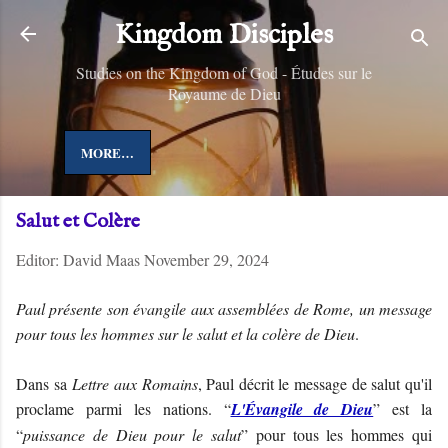
Skip to main content
Kingdom Disciples
Studies on the Kingdom of God - Études sur le
Royaume de Dieu
MORE…
Salut et Colère
Editor:
David Maas
November 29, 2024
Paul présente son évangile aux assemblées de Rome, un message
pour tous les hommes sur le salut et la colère de Dieu
.
Dans sa
Lettre aux Romains
, Paul décrit le message de salut qu'il
proclame parmi les nations. “
L'Évangile de Dieu
” est la
“
puissance de Dieu pour le salut
” pour tous les hommes qui