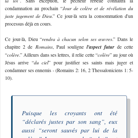
la loi
”. Sans exception, le pécheur rebelle connaîtra la
condamnation au prochain “
Jour de colère et de révélation du
juste jugement de Dieu
.” Ce jour-là sera la consommation d'un
processus déjà en cours.
Ce jour-là, Dieu “
rendra à chacun selon ses œuvres
.” Dans le
chapitre 2 de
Romains
, Paul souligne
l'aspect futur
de cette
“
colère
.” Ailleurs dans ses lettres, il relie cette “
colère
” au jour où
Jésus arrive “
du ciel
” pour justifier ses saints mais juger et
condamner ses ennemis - (Romains 2: 16, 2 Thessaloniciens 1: 5-
10).
Puisque les croyants ont été
“
déclarés justes par son sang
”, eux
aussi “
seront sauvés par lui de la