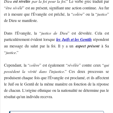
Dieu
est révélée
par la foi pour la foi
.” Le verbe grec traduit par
“
être révélé
” est au présent, signifiant une action continue. Au fur
et à mesure que l'Évangile est prêché, la “
colère
” ou la “
justice
”
de Dieu se manifeste.
Dans l'Évangile, la “
justice de Dieu
” est dévoilée. Cela est
particulièrement évident lorsque
les Juifs et les Gentils
répondent
au message du salut par la foi. Il y a un
aspect présent
à Sa
“
justice
.”
Cependant, la “
colère
” est également “
révélée
” contre ceux “
qui
possèdent la vérité dans l'injustice
.” Ces deux processus se
produisent chaque fois que l'Évangile est proclamé, et ils affectent
le Juif ou le Gentil de la même manière en fonction de la réponse
de chacun. L'origine ethnique ou la nationalité ne détermine pas le
résultat qu'un individu recevra.