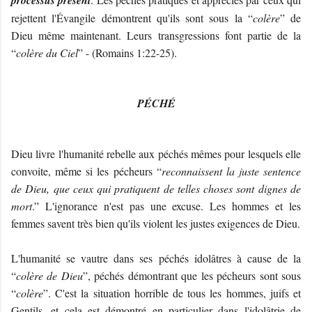
processus présent
rejettent l'Évangile démontrent qu'ils sont sous la “
colère
” de
Dieu même maintenant. Leurs transgressions font partie de la
“
colère du Ciel
” - (Romains 1:22-25).
PÉCHÉ
Dieu livre l'humanité rebelle aux péchés mêmes pour lesquels elle
convoite, même si les pécheurs “
reconnaissent la juste sentence
de Dieu, que ceux qui pratiquent de telles choses sont dignes de
mort
.” L'ignorance n'est pas une excuse. Les hommes et les
femmes savent très bien qu'ils violent les justes exigences de Dieu.
L'humanité se vautre dans ses péchés idolâtres à cause de la
“
colère de Dieu
”, péchés démontrant que les pécheurs sont sous
“
colère
”. C'est la situation horrible de tous les hommes, juifs et
Gentils, et cela est démontré en particulier dans l'idolâtrie de